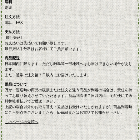
送料
別途
注文方法
電話、FAX
支払方法
[銀行振込]
お支払いは先払いでお願い致します。
銀行振込手数料はお客様にてご負担願います。
商品配送
日本国内に限ります。ただし離島等一部地域へはお届けできない場合があり
ます。
また、通常は注文後７日以内にお届けいたします。
返品について
万が一運送時の商品の破損または注文と違う商品が到着の場合は、責任を持
ってお取り替えさせていただきます。商品到着後７日以内に、宅配便にて送
料弊社着払いでご返送下さい。
上記の場合以外のお取り替え・返品はお受けいたしかねますが、商品到着時
にご不明点等ございましたら、E-mailまたはお電話でお知らせ下さい。
このページの先頭へ