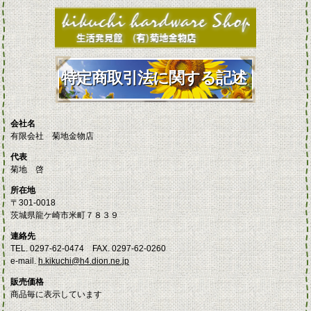
特定商取引法に関する記述
会社名
有限会社 菊地金物店
代表
菊地 啓
所在地
〒301-0018
茨城県龍ケ崎市米町７８３９
連絡先
TEL. 0297-62-0474 FAX. 0297-62-0260
e-mail.
h.kikuchi@h4.dion.ne.jp
販売価格
商品毎に表示しています